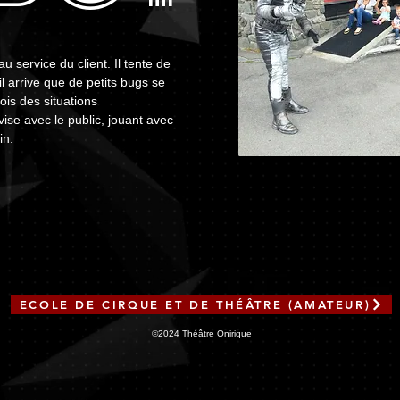
 service du client. Il tente de
il arrive que de petits bugs se
ois des situations
ise avec le public, jouant avec
in.
ECOLE DE CIRQUE ET DE THÉÂTRE (AMATEUR)
©2024 Théâtre Onirique